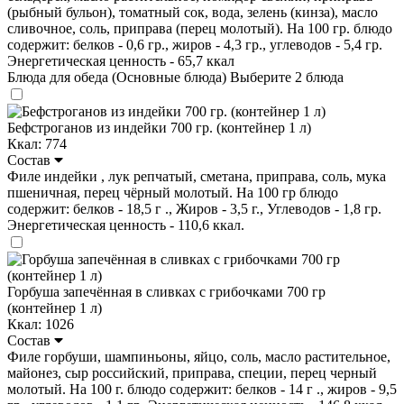
(рыбный бульон), томатный сок, вода, зелень (кинза), масло
сливочное, соль, приправа (перец молотый). На 100 гр. блюдо
содержит: белков - 0,6 гр., жиров - 4,3 гр., углеводов - 5,4 гр.
Энергетическая ценность - 65,7 ккал
Блюда для обеда (Основные блюда)
Выберите 2 блюда
Бефстроганов из индейки 700 гр. (контейнер 1 л)
Ккал: 774
Состав
Филе индейки , лук репчатый, сметана, приправа, соль, мука
пшеничная, перец чёрный молотый. На 100 гр блюдо
содержит: белков - 18,5 г ., Жиров - 3,5 г., Углеводов - 1,8 гр.
Энергетическая ценность - 110,6 ккал.
Горбуша запечённая в сливках с грибочками 700 гр
(контейнер 1 л)
Ккал: 1026
Состав
Филе горбуши, шампиньоны, яйцо, соль, масло растительное,
майонез, сыр российский, приправа, специи, перец черный
молотый. На 100 г. блюдо содержит: белков - 14 г ., жиров - 9,5