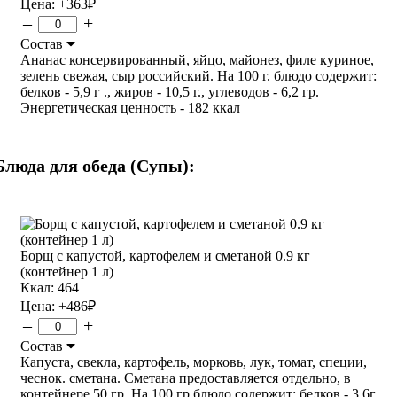
Цена:
+363
₽
–
+
Состав
Ананас консервированный, яйцо, майонез, филе куриное,
зелень свежая, сыр российский. На 100 г. блюдо содержит:
белков - 5,9 г ., жиров - 10,5 г., углеводов - 6,2 гр.
Энергетическая ценность - 182 ккал
Блюда для обеда (Супы):
Борщ с капустой, картофелем и сметаной 0.9 кг
(контейнер 1 л)
Ккал: 464
Цена:
+486
₽
–
+
Состав
Капуста, свекла, картофель, морковь, лук, томат, специи,
чеснок. сметана. Сметана предоставляется отдельно, в
контейнере 50 гр. На 100 гр блюдо содержит: белков - 3,6г