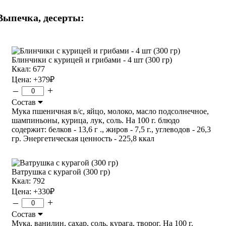
Выпечка, десерты:
Блинчики с курицей и грибами - 4 шт (300 гр)
Ккал: 677
Цена:
+379
₽
–
+
Состав
Мука пшеничная в/с, яйцо, молоко, масло подсолнечное,
шампиньоны, курица, лук, соль. На 100 г. блюдо
содержит: белков - 13,6 г ., жиров - 7,5 г., углеводов - 26,3
гр. Энергетическая ценность - 225,8 ккал
Ватрушка с курагой (300 гр)
Ккал: 792
Цена:
+330
₽
–
+
Состав
Мука, ванилин, сахар, соль, курага, творог. На 100 г.