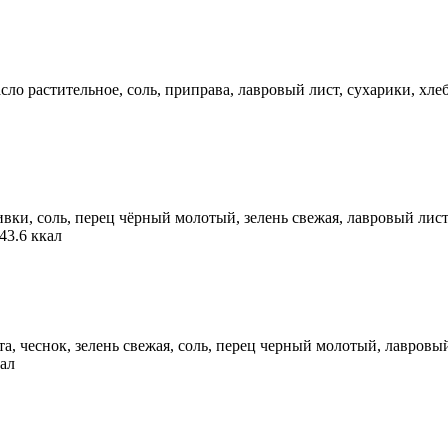
 растительное, соль, приправа, лавровый лист, сухарики, хлеб. На
ки, соль, перец чёрный молотый, зелень свежая, лавровый лист, 
 43.6 ккал
а, чеснок, зелень свежая, соль, перец черный молотый, лавровый л
кал