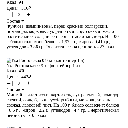
Ккал: 94
Цена:
+316
₽
–
+
Состав
Фунчоза, шампиньоны, перец красный болгарский,
помидоры, морковь, лук репчатый, соус соевый, масло
растительное, соль, перец чёрный молотый, вода. На 100
г. блюдо содержит: белков - 1,97 гр., жиров - 0,41 гр.,
углеводов - 3,86 гр. Энергетическая ценность - 27 ккал
Уха Ростовская 0.9 кг (контейнер 1 л)
Ккал: 490
Цена:
+442
₽
–
+
Состав
Минтай, филе трески, картофель, лук репчатый, помидор
свежий, соль, бульон сухой рыбный, морковь, зелень
свежая, лавровый лист. На 100 г. блюдо содержит: белков
- 8,5 г ., жиров - 2,2 г., углеводов - 4.4 гр. Энергетическая
ценность - 70.1 ккал