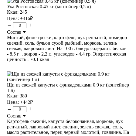
Уха Ростовская 0.45 кг (контейнер 0,5 л)
Ккал: 245
Цена:
+316
₽
–
+
Состав
Минтай, филе трески, картофель, лук репчатый, помидор
свежий, соль, бульон сухой рыбный, морковь, зелень
свежая, лавровый лист. На 100 г. блюдо содержит: белков
- 8,5 г ., жиров - 2,2 г., углеводов - 4.4 гр. Энергетическая
ценность - 70.1 ккал
Щи из свежей капусты с фрикадельками 0.9 кг (контейнер
1 л)
Ккал: 380
Цена:
+442
₽
–
+
Состав
Картофель свежий, капуста белокочанная, морковь, лук
репчатый, лавровый лист, специи, зелень свежая,, соль,
масло растительное, перец черный молотый, говядина. На