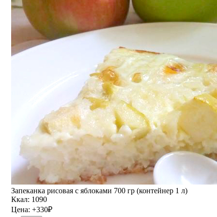
Запеканка рисовая с яблоками 700 гр (контейнер 1 л)
Ккал: 1090
Цена:
+330
₽