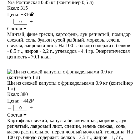
Уха Ростовская 0.45 кг (контейнер 0,5 л)
Ккал: 315
Цена:
+316
₽
–
+
Состав
Минтай, филе трески, картофель, лук репчатый, помидор
свежий, соль, бульон сухой рыбный, морковь, зелень
свежая, лавровый лист. На 100 г. блюдо содержит: белков
- 8,5 г ., жиров - 2,2 г., углеводов - 4.4 гр. Энергетическая
ценность - 70.1 ккал
Щи из свежей капусты с фрикадельками 0.9 кг (контейнер
1 л)
Ккал: 380
Цена:
+442
₽
–
+
Состав
Картофель свежий, капуста белокочанная, морковь, лук
репчатый, лавровый лист, специи, зелень свежая,, соль,
масло растительное, перец черный молотый, говядина. На
100 гр. блюдо содержит: белков - 3,5 г ., жиров - 1,7 г.,