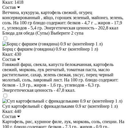
Ккал: 1418
Состав
Ветчина, кукуруза, картофель свежий, огурец
консервированный , яйцо, горошек зеленый, майонез, зелень,
соль. На 100 гр блюдо содержит: белков - 4,7 г ., жиров - 17,9
г., углеводов - 5,4 гр. Энергетическая ценность - 202,8 ккал
Блюда для обеда (Супы)
Выберите 2 супа
Борщ с фаршем (говядина) 0.9 кг (контейнер 1 л)
Ккал: 430
Состав
Говяжий фарш, свекла, капуста белокачанная, картофель
свежий, морковь, лук репчатый, томатная паста, масло
растительное, сахар, зелень свежая, уксус, перец черный
молотый, соль, лавровый лист. На 100 гр. блюдо содержит:
белков - 1,9 гр., жиров - 1,6 гр., углеводов - 6,3 гр.
Энергетическая ценность - 47,8 ккал.
Суп картофельный с фрикадельками 0.9 кг (контейнер 1 л)
Ккал: 440
Состав
Картофель, рис, куриное филе, лук, морковь, соль, специи. На
100 г. блюдо содержит: белков - 7,3 гр., жиров - 0,9 гр.,