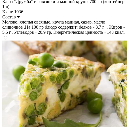
Каша "Дружба" из овсянки и манной крупы 700 гр (контейнер
1 л)
Ккал: 1036
Состав
Молоко, хлопья овсяные, крупа манная, сахар, масло
сливочное .На 100 гр блюдо содержит: белков - 3,7 г ., Жиров -
5,5 г., Углеводов - 20,9 гр. Энергетическая ценность - 148 ккал.