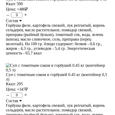
Ккал: 590
Цена:
+486
₽
–
+
Состав
Горбуша филе, картофель свежий, лук репчатый, корень
сельдерея, масло растительное, помидор свежий,
приправа (рыбный бульон), томатный сок, вода, зелень
(кинза), масло сливочное, соль, приправа (перец
молотый). На 100 гр. блюдо содержит: белков - 0,6 гр.,
жиров - 4,3 гр., углеводов - 5,4 гр. Энергетическая
ценность - 65,7 ккал
Суп с томатным соком и горбушей 0.45 кг (контейнер 0,5
л)
Ккал: 295
Цена:
+347
₽
–
+
Состав
Горбуша филе, картофель свежий, лук репчатый, корень
сельдерея, масло растительное, помидор свежий,
приправа (рыбный бульон), томатный сок, вода, зелень