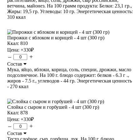
растительное, яйцо, соль, дрожжи, сыр российский,
ветчина, майонез. На 100 грамм продукта: Белки: 23,1 гр.,
Жиры: 19,5 гр. Углеводы: 10 гр. Энергетическая ценность:
310 ккал
Пирожки с яблоком и корицей - 4 шт (300 гр)
Ккал: 810
Цена:
+330
₽
–
+
Состав
Мука, яйцо, яблоки, корица, соль, специи, дрожжи, масло
подсолнечное. На 100 г. блюдо содержит: белков - 6.3 г .,
жиров - 7.5 г., углеводов - 44 гр. Энергетическая ценность
- 270 ккал
Слойка с сыром и горбушей - 4 шт (300 гр)
Ккал: 878
Цена:
+330
₽
–
+
Состав
Тесто слоёное, сыр, горбуша, лук. На 100 г. блюдо