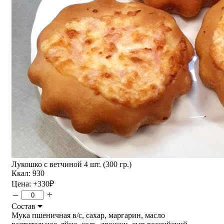
Лукошко с ветчиной 4 шт. (300 гр.)
Ккал: 930
Цена:
+330
₽
–
+
Состав
Мука пшеничная в/с, сахар, маргарин, масло