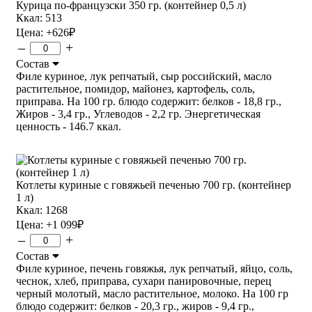
Курица по-французски 350 гр. (контейнер 0,5 л)
Ккал: 513
Цена:
+626
₽
–
+
Состав
Филе куриное, лук репчатый, сыр российский, масло
растительное, помидор, майонез, картофель, соль,
приправа. На 100 гр. блюдо содержит: белков - 18,8 гр.,
Жиров - 3,4 гр., Углеводов - 2,2 гр. Энергетическая
ценность - 146.7 ккал.
Котлеты куриные с говяжьей печенью 700 гр. (контейнер
1 л)
Ккал: 1268
Цена:
+1 099
₽
–
+
Состав
Филе куриное, печень говяжья, лук репчатый, яйцо, соль,
чеснок, хлеб, приправа, сухари панировочные, перец
черный молотый, масло растительное, молоко. На 100 гр
блюдо содержит: белков - 20,3 гр., жиров - 9,4 гр.,