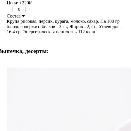
Цена:
+220
₽
–
+
Состав
Крупа рисовая, персик, курага, молоко, сахар. На 100 гр
блюдо содержит: белков - 3 г ., Жиров - 2,2 г., Углеводов -
16.4 гр. Энергетическая ценность - 112 ккал.
Выпечка, десерты: