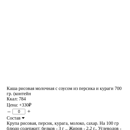
Каша рисовая молочная с соусом из персика и кураги 700
гр. (контейн
Ккал: 784
Цена:
+330
₽
–
+
Состав
Крупа рисовая, персик, курага, молоко, сахар. На 100 гр
блюдо содержит: белков - 3 г ., Жиров - 2,2 г., Углеводов -