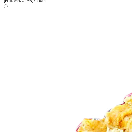
ценность - 156,7 ккал