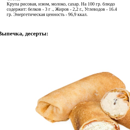
Крупа рисовая, изюм, молоко, сахар. На 100 гр. блюдо
содержит: белков - 3 г ., Жиров - 2,2 г., Углеводов - 16.4
гр. Энергетическая ценность - 96,9 ккал.
Выпечка, десерты: