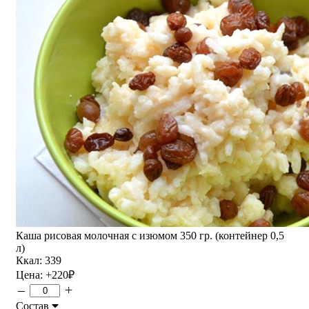
Каша рисовая молочная с изюмом 350 гр. (контейнер 0,5
л)
Ккал: 339
Цена:
+220
₽
–
+
Состав