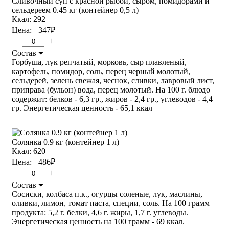
Сливочный суп с красной рыбой, сыром, помидорами и
сельдереем 0.45 кг (контейнер 0,5 л)
Ккал: 292
Цена:
+347
₽
–
+
Состав
Горбуша, лук репчатый, морковь, сыр плавленый,
картофель, помидор, соль, перец черный молотый,
сельдерей, зелень свежая, чеснок, сливки, лавровый лист,
приправа (бульон) вода, перец молотый. На 100 г. блюдо
содержит: белков - 6,3 гр., жиров - 2,4 гр., углеводов - 4,4
гр. Энергетическая ценность - 65,1 ккал
Солянка 0.9 кг (контейнер 1 л)
Ккал: 620
Цена:
+486
₽
–
+
Состав
Сосиски, колбаса п.к., огурцы соленые, лук, маслины,
оливки, лимон, томат паста, специи, соль. На 100 грамм
продукта: 5,2 г. белки, 4,6 г. жиры, 1,7 г. углеводы.
Энергетическая ценность на 100 грамм - 69 ккал.