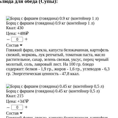
Блюда для обеда (Супы):
Борщ с фаршем (говядина) 0.9 кг (контейнер 1 л)
Ккал: 430
Цена:
+486
₽
–
+
Состав
Говяжий фарш, свекла, капуста белокачанная, картофель
свежий, морковь, лук репчатый, томатная паста, масло
растительное, сахар, зелень свежая, уксус, перец черный
молотый, соль, лавровый лист. На 100 гр. блюдо
содержит: белков - 1,9 гр., жиров - 1,6 гр., углеводов - 6,3
гр. Энергетическая ценность - 47,8 ккал.
Борщ с фаршем (говядина) 0.45 кг (контейнер 0,5 л)
Ккал: 215
Цена:
+347
₽
–
+
Состав
Говяжий фарш, свекла, капуста белокачанная, картофель