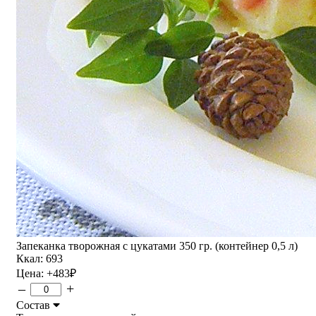
Запеканка творожная с цукатами 350 гр. (контейнер 0,5 л)
Ккал: 693
Цена:
+483
₽
–
+
Состав