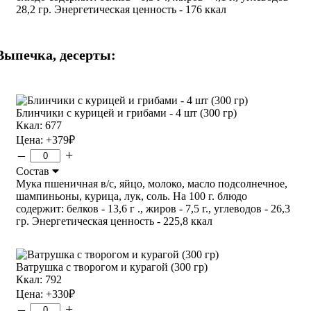
28,2 гр. Энергетическая ценность - 176 ккал
Выпечка, десерты:
Блинчики с курицей и грибами - 4 шт (300 гр)
Ккал: 677
Цена:
+379
₽
–
+
Состав
Мука пшеничная в/с, яйцо, молоко, масло подсолнечное,
шампиньоны, курица, лук, соль. На 100 г. блюдо
содержит: белков - 13,6 г ., жиров - 7,5 г., углеводов - 26,3
гр. Энергетическая ценность - 225,8 ккал
Ватрушка с творогом и курагой (300 гр)
Ккал: 792
Цена:
+330
₽
–
+