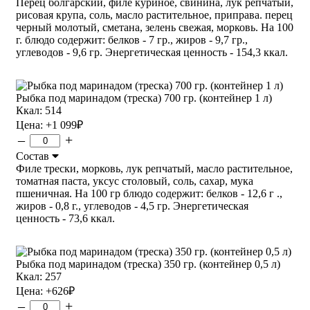
Перец болгарский, филе куриное, свинина, лук репчатый,
рисовая крупа, соль, масло растительное, приправа. перец
черный молотый, сметана, зелень свежая, морковь. На 100
г. блюдо содержит: белков - 7 гр., жиров - 9,7 гр.,
углеводов - 9,6 гр. Энергетическая ценность - 154,3 ккал.
Рыбка под маринадом (треска) 700 гр. (контейнер 1 л)
Ккал: 514
Цена:
+1 099
₽
–
+
Состав
Филе трески, морковь, лук репчатый, масло растительное,
томатная паста, уксус столовый, соль, сахар, мука
пшеничная. На 100 гр блюдо содержит: белков - 12,6 г .,
жиров - 0,8 г., углеводов - 4,5 гр. Энергетическая
ценность - 73,6 ккал.
Рыбка под маринадом (треска) 350 гр. (контейнер 0,5 л)
Ккал: 257
Цена:
+626
₽
–
+