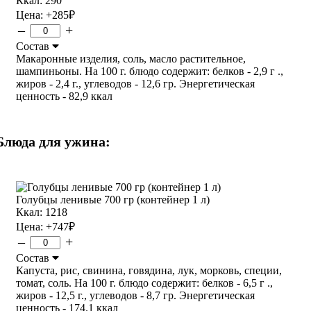
Ккал: 290
Цена:
+285
₽
–
+
Состав
Макаронные изделия, соль, масло растительное,
шампиньоны. На 100 г. блюдо содержит: белков - 2,9 г .,
жиров - 2,4 г., углеводов - 12,6 гр. Энергетическая
ценность - 82,9 ккал
Блюда для ужина:
Голубцы ленивые 700 гр (контейнер 1 л)
Ккал: 1218
Цена:
+747
₽
–
+
Состав
Капуста, рис, свинина, говядина, лук, морковь, специи,
томат, соль. На 100 г. блюдо содержит: белков - 6,5 г .,
жиров - 12,5 г., углеводов - 8,7 гр. Энергетическая
ценность - 174.1 ккал