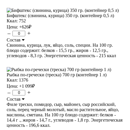
Бифштекс (свинина, курица) 350 гр. (контейнер 0,5 л)
Ккал: 752
Цена:
+626
₽
–
+
Состав
Свинина, курица, лук, яйцо, соль, специи. На 100 гр.
блюдо содержит: белков - 15,5 гр., жиров - 12,5 гр.,
углеводов - 8,3 гр. Энергетическая ценность - 215 ккал
Рыбка по-гречески (треска) 700 гр (контейнер 1 л)
Ккал: 1376
Цена:
+1 099
₽
–
+
Состав
Филе трески, помидор, сыр, майонез, сыр российский,
соль, перец черный молотый, масло растительное, яйцо,
маслины, сметана. На 100 гр блюдо содержит: белков -
14,4 г ., жиров - 14,7 г., углеводов - 1,8 гр. Энергетическая
ценность - 196,6 ккал.