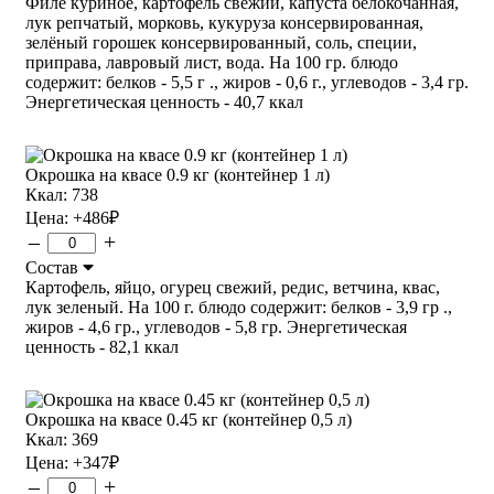
Филе куриное, картофель свежий, капуста белокочанная,
лук репчатый, морковь, кукуруза консервированная,
зелёный горошек консервированный, соль, специи,
приправа, лавровый лист, вода. На 100 гр. блюдо
содержит: белков - 5,5 г ., жиров - 0,6 г., углеводов - 3,4 гр.
Энергетическая ценность - 40,7 ккал
Окрошка на квасе 0.9 кг (контейнер 1 л)
Ккал: 738
Цена:
+486
₽
–
+
Состав
Картофель, яйцо, огурец свежий, редис, ветчина, квас,
лук зеленый. На 100 г. блюдо содержит: белков - 3,9 гр .,
жиров - 4,6 гр., углеводов - 5,8 гр. Энергетическая
ценность - 82,1 ккал
Окрошка на квасе 0.45 кг (контейнер 0,5 л)
Ккал: 369
Цена:
+347
₽
–
+