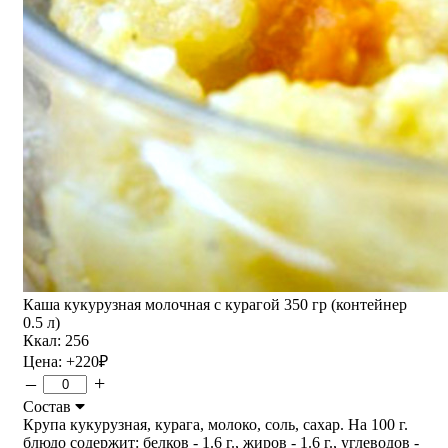
Каша кукурузная молочная с курагой 350 гр (контейнер
0.5 л)
Ккал: 256
Цена:
+220
₽
–
+
Состав
Крупа кукурузная, курага, молоко, соль, сахар. На 100 г.
блюдо содержит: белков - 1.6 г., жиров - 1.6 г., углеводов -