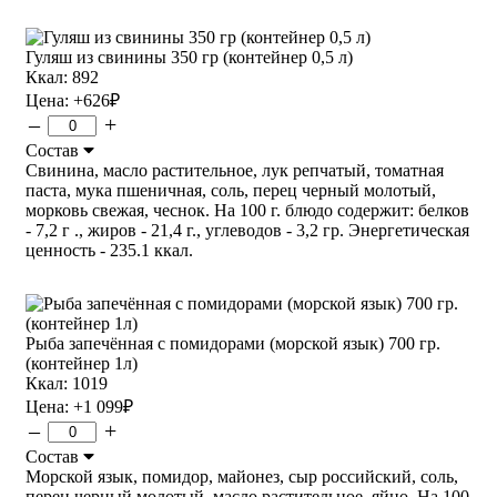
Гуляш из свинины 350 гр (контейнер 0,5 л)
Ккал: 892
Цена:
+626
₽
–
+
Состав
Свинина, масло растительное, лук репчатый, томатная
паста, мука пшеничная, соль, перец черный молотый,
морковь свежая, чеснок. На 100 г. блюдо содержит: белков
- 7,2 г ., жиров - 21,4 г., углеводов - 3,2 гр. Энергетическая
ценность - 235.1 ккал.
Рыба запечённая с помидорами (морской язык) 700 гр.
(контейнер 1л)
Ккал: 1019
Цена:
+1 099
₽
–
+
Состав
Морской язык, помидор, майонез, сыр российский, соль,
перец черный молотый, масло растительное, яйцо. На 100