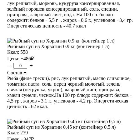
лук репчатый, морковь, кукуруза консервированная,
зелёный горошек консервированный, соль, специи,
приправа, лавровый лист, вода. На 100 гр. блюдо
содержит: белков - 5,5 г ., жиров - 0,6 г., углеводов - 3,4 гр.
Энергетическая ценность - 40,7 ккал
Рыбный суп из Хорватии 0.9 кг (контейнер 1 л)
Ккал: 558
Цена:
+486
₽
–
+
Состав
Рыба (филе трески), рис, лук репчатый, масло сливочное,
томатная паста, соль, перец черный молотый, зелень
свежая (петрушка, укроп), лавровый лист, приправа,
хмели сунели, чеснок.На 100 гр блюдо содержит: белков -
4,5 гр., жиров - 3,1 г., углеводов - 4,2 гр. Энергетическая
ценность - 62 ккал.
Рыбный суп из Хорватии 0.45 кг (контейнер 0,5 л)
Ккал: 279
Цена:
+347
₽