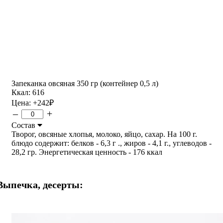
Запеканка овсяная 350 гр (контейнер 0,5 л)
Ккал: 616
Цена:
+242
₽
–
+
Состав
Творог, овсяные хлопья, молоко, яйцо, сахар. На 100 г.
блюдо содержит: белков - 6,3 г ., жиров - 4,1 г., углеводов -
28,2 гр. Энергетическая ценность - 176 ккал
Выпечка, десерты: