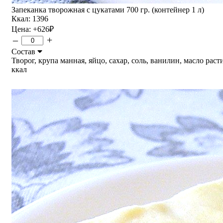
Запеканка творожная с цукатами 700 гр. (контейнер 1 л)
Ккал: 1396
Цена:
+626
₽
–
+
Состав
Творог, крупа манная, яйцо, сахар, соль, ванилин, масло расти
ккал