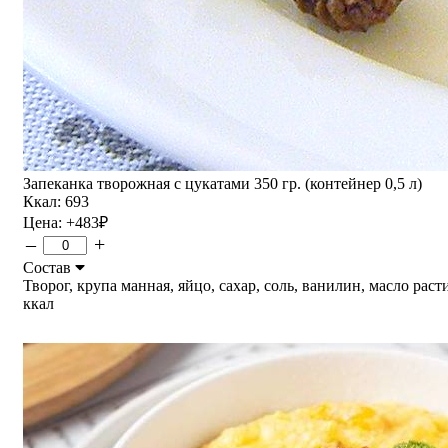
Запеканка творожная с цукатами 350 гр. (контейнер 0,5 л)
Ккал: 693
Цена:
+483
₽
–
+
Состав
Творог, крупа манная, яйцо, сахар, соль, ванилин, масло расти
ккал