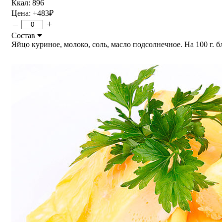
Ккал: 896
Цена:
+483
₽
–
+
Состав
Яйцо куриное, молоко, соль, масло подсолнечное. На 100 г. блю