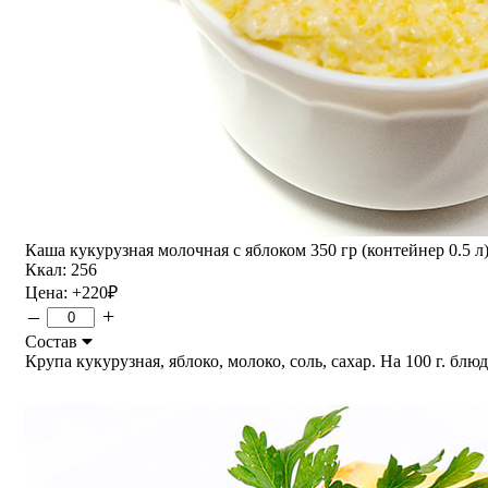
Каша кукурузная молочная с яблоком 350 гр (контейнер 0.5 л
Ккал: 256
Цена:
+220
₽
–
+
Состав
Крупа кукурузная, яблоко, молоко, соль, сахар. На 100 г. блюдо