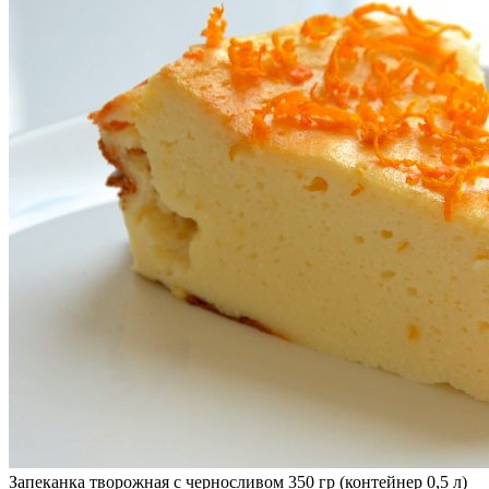
Запеканка творожная с черносливом 350 гр (контейнер 0,5 л)