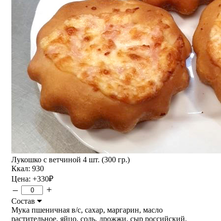
Лукошко с ветчиной 4 шт. (300 гр.)
Ккал: 930
Цена:
+330
₽
–
+
Состав
Мука пшеничная в/с, сахар, маргарин, масло
растительное, яйцо, соль, дрожжи, сыр российский,