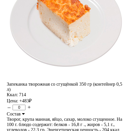
Запеканка творожная со сгущёнкой 350 гр (контейнер 0,5
л)
Ккал: 714
Цена:
+483
₽
–
+
Состав
Творог, крупа манная, яйцо, сахар, молоко сгущенное. На
100 г. блюдо содержит: белков - 16,8 г ., жиров - 5,1 г.,
углеводов - 22,3 гр. Энергетическая ценность - 204 ккал