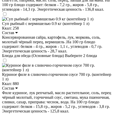
спагетти, паприка, масло. соль, перец, лапша для лагмана. На
100 гр блюдо содержит: белков - 7,2 гр., жиров - 5,8 гр.,
углеводов - 14,3 гр. Энергетическая ценность - 136,8 ккал.
Суп рыбный с вермишелью 0.9 кг (контейнер 1 л)
Ккал: 258
Состав
Консервированная сайра, картофель, лук, морковь, соль,
молотый чёрный перец, вермишель .На 100 гр блюдо
содержит: белков - 4 гр., жиров - 1,1 г., углеводов - 0,7 гр.
Энергетическая ценность - 28,7 ккал.
Блюда для обеда (Основные блюда)
Выберите 2 блюда
Куриное филе в сливочно-горчичном соусе 700 гр. (контейнер
1 л)
Ккал: 880
Состав
Филе куриное, лук репчатый, масло растительное, соль, перец
чёрный молотый, горчичный соус, сметана, мука пшеничная,
сливки, сахар, приправа: чеснок, вода. На 100 гр блюдо
содержит: белков - 15,8 гр., жиров - 5,2 гр., углеводов - 3,8 гр.
Энергетическая ценность - 125,8 ккал.