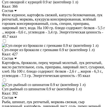
Суп овощной с курицей 0.9 кг (контейнер 1 л)
Ккал: 366
Состав
Филе куриное, картофель свежий, капуста белокочанная, лук
репчатый, морковь, кукуруза консервированная, зелёный
горошек консервированный, соль, специи, приправа,
лавровый лист, вода. На 100 гр. блюдо содержит: белков - 5,5 г
., жиров - 0,6 г., углеводов - 3,4 гр. Энергетическая ценность -
40,7 ккал
Суп-пюре из брокколи с гренками 0.9 кг (контейнер 1 л)
Ккал: 427
Состав
Картофель, брокколи, перец черный молотый, лук репчатый,
масло растительное, соль, приправа, лавровый лист, сухарики,
хлеб. На 100 г. блюдо содержит: белков - 2,6 г ., жиров - 6,3 г.,
углеводов - 7.5 гр. Энергетическая ценность - 95 ккал
Суп рыбный со шпинатом 0.9 кг (контейнер 1 л)
Ккал: 392
Состав
Рыба, шпинат, лук репчатый, морковь свежая, сыр
плавленный. картофель, лавровый лист, соль. перец черный