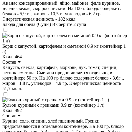
Ананас консервированный, яйцо, майонез, филе куриное,
зелень свежая, сыр российский. На 100 г. блюдо содержит:
белков - 5,9 г ., жиров - 10,5 г., углеводов - 6,2 гр.
Энергетическая ценность - 182 ккал
Блюда для обеда (Супы)
Выберите 2 супа
Борщ с капустой, картофелем и сметаной 0.9 кг (контейнер 1
л)
Ккал: 464
Состав
Капуста, свекла, картофель, морковь, лук, томат, специи,
чеснок. сметана. Сметана предоставляется отдельно, в
контейнере 50 гр. На 100 гр блюдо содержит: белков - 3,6г .,
жиров - 1,8 г., углеводов - 4,9 гр. Энергетическая ценность -
51,7 ккал.
Бульон куриный с гренками 0.9 кг (контейнер 1 л)
Ккал: 492
Состав
Курица, соль, специи, хлеб пшеничный. Гренки
предоставляются в отдельном контейнере. На 100 гр. блюдо
содержит: белков - 3,3 г ., жиров - 1,7 г., углеводов - 8,4 гр.