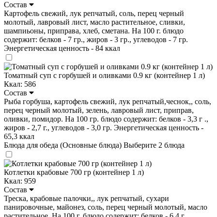
Состав
Картофель свежий, лук репчатый, соль, перец черный
молотый, лавровый лист, масло растительное, сливки,
шампиьоны, приправа, хлеб, сметана. На 100 г. блюдо
содержит: белков - 7 гр., жиров - 3 гр., углеводов - 7 гр.
Энергетическая ценность - 84 ккал
Томатный суп с горбушей и оливками 0.9 кг (контейнер 1 л)
Ккал: 586
Состав
Рыба горбуша, картофель свежий, лук репчатый,чеснок,, соль,
перец черный молотый, зелень, лавровый лист, приправ,
оливки, помидор. На 100 гр. блюдо содержит: белков - 3,3 г .,
жиров - 2,7 г., углеводов - 3,0 гр. Энергетическая ценность -
65,3 ккал
Блюда для обеда (Основные блюда)
Выберите 2 блюда
Котлетки крабовые 700 гр (контейнер 1 л)
Ккал: 959
Состав
Треска, крабовые палочки,, лук репчатый, сухари
панировочные, майонез, соль, перец черный молотый, масло
растительное. На 100 г. блюдо содержит: белков - 6,4 г .,