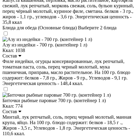
Капуста квашенная, перловка, масло растительное, картофель
свежий, лук репчатый, морковь свежая, соль, бульон куриный,
перец чёрный молотый, куриное филе, сметана. белков - 3 гр.,
жиров - 1,1 гр., углеводов - 3,6 гр. Энергетическая ценность -
35,8 ккал
Блюда для обеда (Основные блюда)
Выберите 2 блюда
Азу из индейки - 700 гр. (контейнер 1 л)
Ккал: 1038
Состав
Филе индейки, огурцы консервированные, лук репчатый,
томатная паста, соль, перец черный молотый, мука
пшеничная, приправа, масло растительное. На 100 гр. блюдо
содержит: белков - 7,8 гр., Жиров - 9 гр., Углеводов - 9,1 гр.
Энергетическая ценность - 148,4 ккал.
Биточки рыбные паровые 700 гр. (контейнер 1 л)
Ккал: 774
Состав
Минтай, лук репчатый, соль, перец черный молотый, манная
крупа, яйцо. На 100 гр. блюдо содержит: белков - 18,5 г .,
Жиров - 3,5 г., Углеводов - 1,8 гр. Энергетическая ценность -
110,6 ккал.