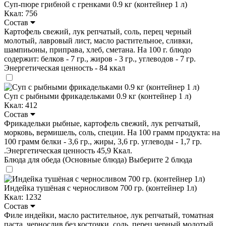
Суп-пюре грибной с гренками 0.9 кг (контейнер 1 л)
Ккал: 756
Состав
Картофель свежий, лук репчатый, соль, перец черный
молотый, лавровый лист, масло растительное, сливки,
шампиьоны, приправа, хлеб, сметана. На 100 г. блюдо
содержит: белков - 7 гр., жиров - 3 гр., углеводов - 7 гр.
Энергетическая ценность - 84 ккал
Суп с рыбными фрикадельками 0.9 кг (контейнер 1 л)
Ккал: 412
Состав
Фрикадельки рыбные, картофель свежий, лук репчатый,
морковь, вермишель, соль, специи. На 100 грамм продукта: на
100 грамм белки - 3,6 гр., жиры, 3,6 гр. углеводы - 1,7 гр.
.Энергетическая ценность 45,9 Ккал.
Блюда для обеда (Основные блюда)
Выберите 2 блюда
Индейка тушёная с черносливом 700 гр. (контейнер 1л)
Ккал: 1232
Состав
Филе индейки, масло растительное, лук репчатый, томатная
паста, чернослив без косточки, соль, перец черный молотый,