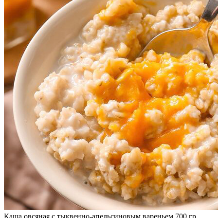
Каша овсяная с тыквенно-апельсиновым вареньем 700 гр.