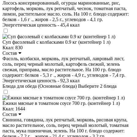
Лосось консервированный, огурцы маринованные, рис,
картофель, морковь, лук репчатый, чеснок, томатная паста,
лимон, растительное масло. соль. На 100 г. блюдо содержит:
белков - 1,6 г ., жиров - 2,5 г., углеводов - 4,1 гр.
Энергетическая ценность - 45,4 ккал
Суп фасолевый с колбасками 0.9 кг (контейнер 1 л)
Ккал: 830
Состав
Фасоль, колбаски, морковь, лук репчатый, лавровый лист,
соль, перец черный молотый, картофель свежий, зелень
свежая, приправа, масло растительное. На 100 гр. блюдо
содержит: белков - 5,3 г ., жиров - 4,9 г., углеводов - 7,4 гр.
Энергетическая ценность - 92,3 ккал
Блюда для обеда (Основные блюда)
Выберите 2 блюда
Ёжики мясные в томатном соусе 700 гр. (контейнер 1 л)
Ккал: 1644
Состав
Свинина, говядина, лук репчатый, морковь, рисовая крупа,
масло растительное, соль, перец черный молотый, томатная
паста, мука пшеничная, зелень. На 100 г. блюдо содержит:
белков - 7,2 г ., жиров - 21,4 г., углеводов - 3,2 гр.