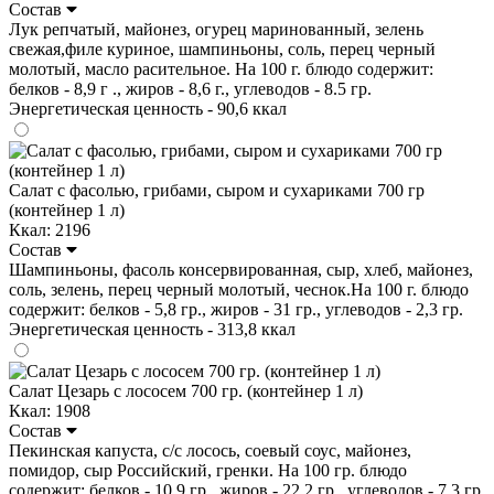
Состав
Лук репчатый, майонез, огурец маринованный, зелень
свежая,филе куриное, шампиньоны, соль, перец черный
молотый, масло расительное. На 100 г. блюдо содержит:
белков - 8,9 г ., жиров - 8,6 г., углеводов - 8.5 гр.
Энергетическая ценность - 90,6 ккал
Салат с фасолью, грибами, сыром и сухариками 700 гр
(контейнер 1 л)
Ккал: 2196
Состав
Шампиньоны, фасоль консервированная, сыр, хлеб, майонез,
соль, зелень, перец черный молотый, чеснок.На 100 г. блюдо
содержит: белков - 5,8 гр., жиров - 31 гр., углеводов - 2,3 гр.
Энергетическая ценность - 313,8 ккал
Салат Цезарь с лососем 700 гр. (контейнер 1 л)
Ккал: 1908
Состав
Пекинская капуста, с/с лосось, соевый соус, майонез,
помидор, сыр Российский, гренки. На 100 гр. блюдо
содержит: белков - 10,9 гр., жиров - 22,2 гр., углеводов - 7,3 гр.