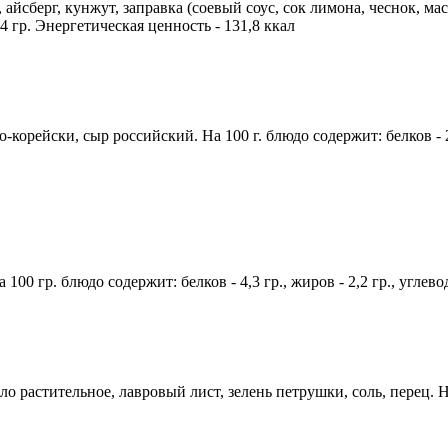
йсберг, кунжут, заправка (соевый соус, сок лимона, чеснок, масл
4,4 гр. Энергетическая ценность - 131,8 ккал
рейски, сыр российский. На 100 г. блюдо содержит: белков - 2,6 
100 гр. блюдо содержит: белков - 4,3 гр., жиров - 2,2 гр., углево
растительное, лавровый лист, зелень петрушки, соль, перец. На 1