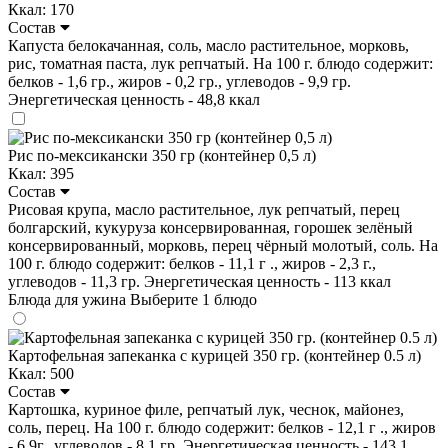
Ккал: 170
Состав
Капуста белокачанная, соль, масло растительное, морковь,
рис, томатная паста, лук репчатый. На 100 г. блюдо содержит:
белков - 1,6 гр., жиров - 0,2 гр., углеводов - 9,9 гр.
Энергетическая ценность - 48,8 ккал
Рис по-мексикански 350 гр (контейнер 0,5 л)
Ккал: 395
Состав
Рисовая крупа, масло растительное, лук репчатый, перец
болгарский, кукуруза консервированная, горошек зелёный
консервированный, морковь, перец чёрный молотый, соль. На
100 г. блюдо содержит: белков - 11,1 г ., жиров - 2,3 г.,
углеводов - 11,3 гр. Энергетическая ценность - 113 ккал
Блюда для ужина
Выберите 1 блюдо
Картофельная запеканка с курицей 350 гр. (контейнер 0.5 л)
Ккал: 500
Состав
Картошка, куриное филе, репчатый лук, чеснок, майонез,
соль, перец. На 100 г. блюдо содержит: белков - 12,1 г ., жиров
- 6,9г., углеводов - 8,1 гр. Энергетическая ценность - 143,1