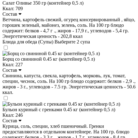
Салат Оливье 350 гр (контейнер 0,5 л)
Ккал: 709
Состав
Ветчина, картофель свежий, огурец консервированный , яйцо,
горошек зеленый, майонез, зелень, соль. На 100 гр блюдо
содержит: белков - 4,7 г ., жиров - 17,9 г., углеводов - 5,4 гр.
Энергетическая ценность - 202,8 ккал
Блюда для обеда (Супы)
Выберите 2 супа
Борщ со свининой 0.45 кг (контейнер 0,5 л)
Ккал: 227
Состав
Свинина, капуста, свекла, картофель, морковь, лук, томат,
специи, чеснок, соль. На 100 гр блюдо содержит: белков - 2,9 .,
жиров - 3 г., углеводов - 7.5 гр. Энергетическая ценность - 50.6
ккал.
Бульон куриный с гренками 0.45 кг (контейнер 0,5 л)
Ккал: 246
Состав
Курица, соль, специи, хлеб пшеничный. Гренки
предоставляются в отдельном контейнере. На 100 гр. блюдо
содержит: белков - 3,3 г ., жиров - 1,7 г., углеводов - 8,4 гр.