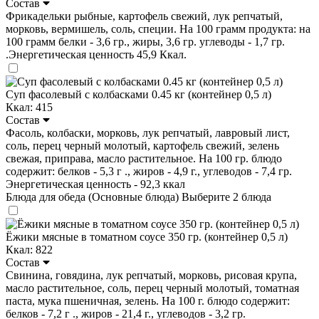
Состав
Фрикадельки рыбные, картофель свежий, лук репчатый,
морковь, вермишель, соль, специи. На 100 грамм продукта: на
100 грамм белки - 3,6 гр., жиры, 3,6 гр. углеводы - 1,7 гр.
.Энергетическая ценность 45,9 Ккал.
Суп фасолевый с колбасками 0.45 кг (контейнер 0,5 л)
Ккал: 415
Состав
Фасоль, колбаски, морковь, лук репчатый, лавровый лист,
соль, перец черный молотый, картофель свежий, зелень
свежая, приправа, масло растительное. На 100 гр. блюдо
содержит: белков - 5,3 г ., жиров - 4,9 г., углеводов - 7,4 гр.
Энергетическая ценность - 92,3 ккал
Блюда для обеда (Основные блюда)
Выберите 2 блюда
Ёжики мясные в томатном соусе 350 гр. (контейнер 0,5 л)
Ккал: 822
Состав
Свинина, говядина, лук репчатый, морковь, рисовая крупа,
масло растительное, соль, перец черный молотый, томатная
паста, мука пшеничная, зелень. На 100 г. блюдо содержит:
белков - 7,2 г ., жиров - 21,4 г., углеводов - 3,2 гр.