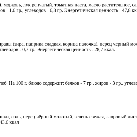
 морковь, лук репчатый, томатная паста, масло растительное, са
в - 1,6 гр., углеводов - 6,3 гр. Энергетическая ценность - 47,8 кк
иправы (зира, паприка сладкая, корица палочка), перец черный мо
углеводов - 0,7 гр. Энергетическая ценность - 28,7 ккал.
. На 100 г. блюдо содержит: белков - 7 гр., жиров - 3 гр., углев
ки, соль, перец чёрный молотый, зелень свежая, лавровый лист, 
 43.6 ккал