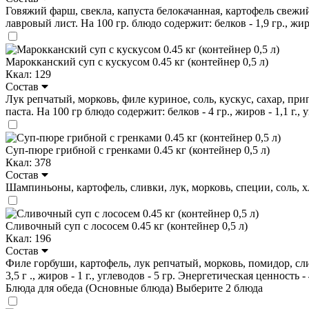
Говяжий фарш, свекла, капуста белокачанная, картофель свежий,
лавровый лист. На 100 гр. блюдо содержит: белков - 1,9 гр., жиро
Марокканский суп с кускусом 0.45 кг (контейнер 0,5 л)
Ккал: 129
Состав
Лук репчатый, морковь, филе куриное, соль, кускус, сахар, пр
паста. На 100 гр блюдо содержит: белков - 4 гр., жиров - 1,1 г., 
Суп-пюре грибной с гренками 0.45 кг (контейнер 0,5 л)
Ккал: 378
Состав
Шампиньоны, картофель, сливки, лук, морковь, специи, cоль, хлеб
Сливочный суп с лососем 0.45 кг (контейнер 0,5 л)
Ккал: 196
Состав
Филе горбуши, картофель, лук репчатый, морковь, помидор, слив
3,5 г ., жиров - 1 г., углеводов - 5 гр. Энергетическая ценность -
Блюда для обеда (Основные блюда)
Выберите 2 блюда