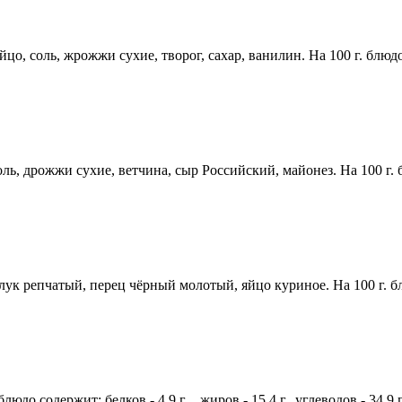
, соль, жрожжи сухие, творог, сахар, ванилин. На 100 г. блюдо сод
, дрожжи сухие, ветчина, сыр Российский, майонез. На 100 г. блюд
ук репчатый, перец чёрный молотый, яйцо куриное. На 100 г. блюдо
людо содержит: белков - 4,9 г ., жиров - 15,4 г., углеводов - 34,9